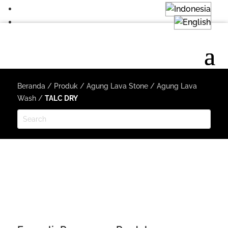
Beranda
/
Produk
/
Agung Lava Stone
/
Agung Lava
Wash
/
TALC DRY