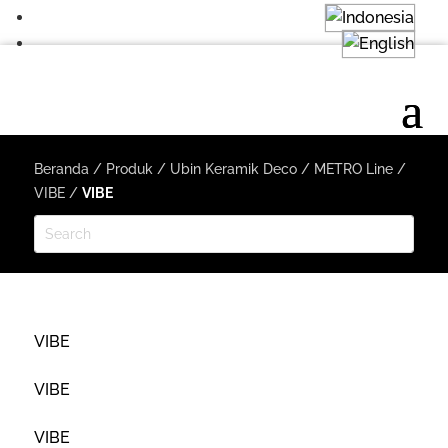
Beranda
/
Produk
/
Ubin Keramik Deco
/
METRO Line
/
VIBE
/
VIBE
VIBE
VIBE
VIBE