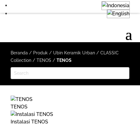
Beranda
/
Produk
/
Ubin Keramik Urban
/
CLASSIC
Collection
/
TENOS
/
TENOS
TENOS
Instalasi TENOS