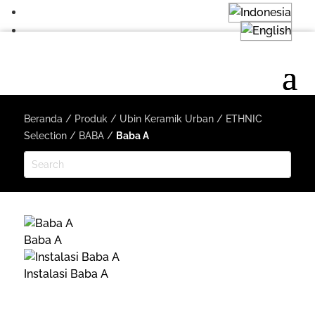
Beranda
/
Produk
/
Ubin Keramik Urban
/
ETHNIC
Selection
/
BABA
/
Baba A
Baba A
Instalasi Baba A