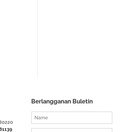
Berlangganan Buletin
 80220
81139